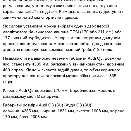
регульованим, у кожному з яких змінюються налаштування
керма, трансмісії та підвіски. Крім цього, за доплату доступна і
занижена на 20 мм спортивна підвіска.
Як силова установка можна вибрати одну з двох версій
дволітрового бензинового двигуна TFSI (170 або 211 к.с.) або
177-сильний турбодизель. У парі з менш потужним двигуном
працює шестиступінчаста механічна коробка. Для двох інших
агрегатів пропонується семідіапазонний "робот" S Tronic.
Незважаючи на відносно невеликі габарити Audi Q3, довжина
якої становить 4385 мм, багажник у звичайному стані дорівнює
460 літрам. Якщо ж скласти задній диван, то об'єм корисного
простору для вантажної поклажі можна збільшити до 1 365
літрів.
Кліренс Audi Q3 дорівнює 170 мм. Виробляється модель в
іспанському місті Марторель.
Габаритні розміри Audi Q3 (8U) (Ауди Q3 (8U))
довжина: 4385 мм, ширина: 1831 мм, висота: 1608 мм, кліренс:
170 мм, база: 2603 мм