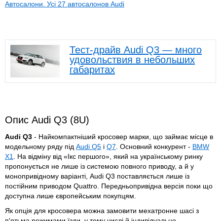
Автосалони. Усі 27 автосалонов Audi
Тест-драйв Audi Q3 — много
удовольствия в небольших
габаритах
Опис Audi Q3 (8U)
Audi Q3
- Найкомпактніший кросовер марки, що займає місце в
модельному ряду під
Audi Q5
і
Q7
. Основний конкурент -
BMW
X1
. На відміну від «Ікс першого», який на українському ринку
пропонується не лише із системою повного приводу, а й у
монопривідному варіанті, Audi Q3 поставляється лише із
постійним приводом Quattro. Передньопривідна версія поки що
доступна лише європейським покупцям.
Як опція для кросовера можна замовити мехатронне шасі з
п'ятьма режимами їзди, у тому числі й індивідуально