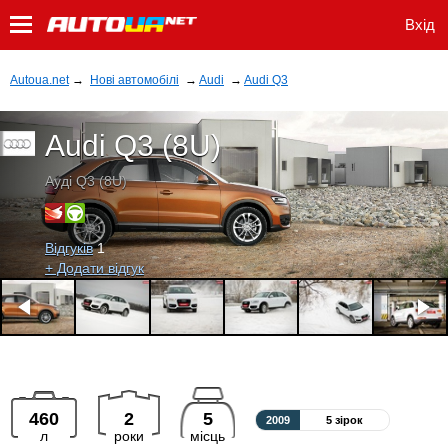
Вхід
Autoua.net
→
Нові автомобілі
→
Audi
→
Audi Q3
Audi Q3 (8U)
Ауді Q3 (8U)
Відгуків
1
+ Додати відгук
460
2
5
2009
5 зірок
л
роки
місць